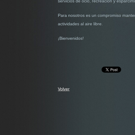
servicios de ocio, recreación y esparci
DIVIERTETE CON NOSOTROS, CREA
FELICIDAD
Para nosotros es un compromiso mantene
actividades al aire libre.
¡Bienvenidos!
Volver