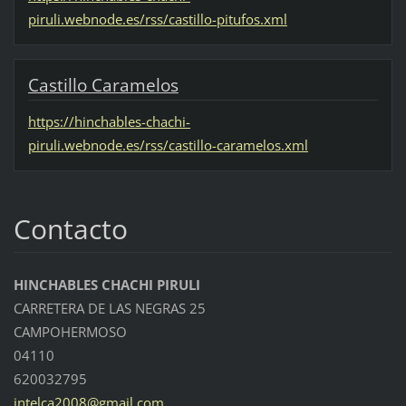
piruli.webnode.es/rss/castillo-pitufos.xml
Castillo Caramelos
https://hinchables-chachi-
piruli.webnode.es/rss/castillo-caramelos.xml
Contacto
HINCHABLES CHACHI PIRULI
CARRETERA DE LAS NEGRAS 25
CAMPOHERMOSO
04110
620032795
intelca2
008@gmai
l.com